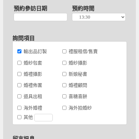
預約參訪日期
預約時間
詢問項目
輸出品訂製
禮服租借/售賣
婚紗包套
婚紗攝影
婚禮攝影
新娘秘書
婚禮佈置
婚禮顧問
道具出租
喜糖喜餅
海外婚禮
海外拍婚紗
其他
留言訊息