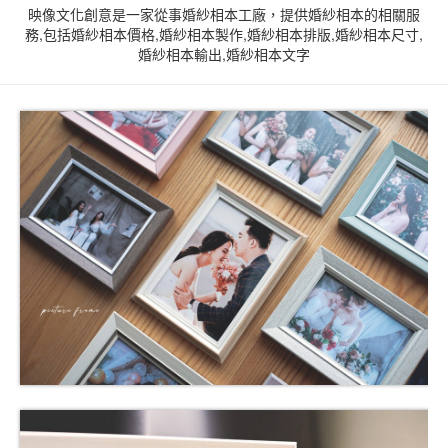
映像文化創意是一家從事婚紗相本工廠，提供婚紗相本的相關服
務,包括婚紗相本價格,婚紗相本製作,婚紗相本排版,婚紗相本尺寸,
婚紗相本輸出,婚紗相本文字