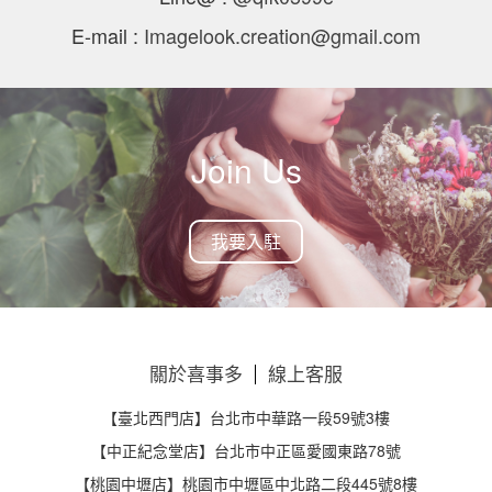
E-mail :
Imagelook.creation@gmail.com
Join Us
我要入駐
關於喜事多
線上客服
【臺北西門店】台北市中華路一段59號3樓
【中正紀念堂店】台北市中正區愛國東路78號
【桃園中壢店】桃園市中壢區中北路二段445號8樓